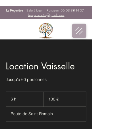
La P
épinière
- Salle à louer - Renaison
06 03 38 14 07
-
lapepiniere42@gmail.com
Location Vaisselle
Jusqu'à 60 personnes
100
euros
6 h
6
100 €
h
Route de Saint-Romain